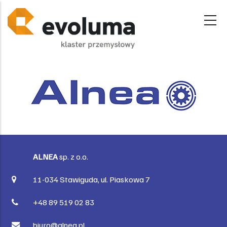
Przejdź
do
treści
ALNEA
sp. z o.o.
11-034 Stawiguda, ul. Piaskowa 7
+48 89 519 02 83
biuro@alnea.pl