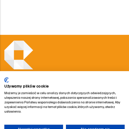
Używamy plików cookie
Evoluma Klaster Przemysłowy
Możemy je zamieścić w celu analizy danych dotyczących odwiedzających,
Koordynator Centrum Promocji Innowacji i Rozwoju
ulepszenia naszej strony internetowej, pokazania spersonalizowanych treści i
15-540 Białystok, ul. Żurawia 71 lok. 2.04
zapewnienia Państwu wspaniałego doświadczenia na stronie internetowej. Aby
uzyskać więcej informacji na temat plików cookie, których używamy, otwórz
ustawienia.
Polityka Prywatności · Pliki Cookies
Akceptuj wszystko
Nie zgadzam się